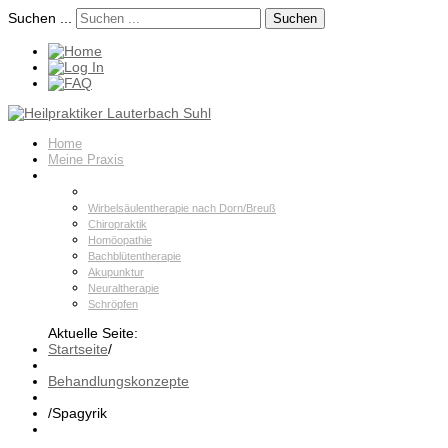
Suchen ...
Suchen
Home
Meine Praxis
Behandlungskonzepte
Spagyrik
Wirbelsäulentherapie nach Dorn/Breuß
Chiropraktik
Homöopathie
Bachblütentherapie
Akupunktur
Neuraltherapie
Schröpfen
Aktuelle Seite:
Startseite
/
Behandlungskonzepte
/
Spagyrik