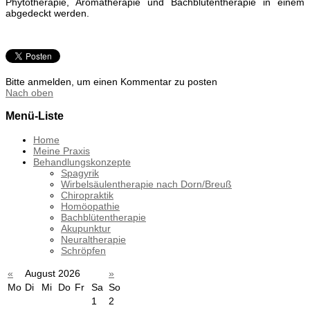
Phytotherapie, Aromatherapie und Bachblütentherapie in einem
abgedeckt werden.
Bitte anmelden, um einen Kommentar zu posten
Nach oben
Menü-Liste
Home
Meine Praxis
Behandlungskonzepte
Spagyrik
Wirbelsäulentherapie nach Dorn/Breuß
Chiropraktik
Homöopathie
Bachblütentherapie
Akupunktur
Neuraltherapie
Schröpfen
«
August 2026
»
Mo
Di
Mi
Do
Fr
Sa
So
1
2