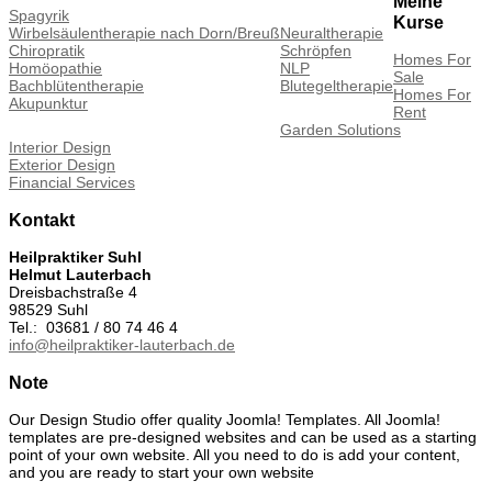
Meine
Spagyrik
Kurse
Wirbelsäulentherapie nach Dorn/Breuß
Neuraltherapie
Chiropratik
Schröpfen
Homes For
Homöopathie
NLP
Sale
Bachblütentherapie
Blutegeltherapie
Homes For
Akupunktur
Rent
Garden Solutions
Interior Design
Exterior Design
Financial Services
Kontakt
Heilpraktiker Suhl
Helmut Lauterbach
Dreisbachstraße 4
98529 Suhl
Tel.: 03681 / 80 74 46 4
info@heilpraktiker-lauterbach.de
Note
Our Design Studio offer quality Joomla! Templates. All Joomla!
templates are pre-designed websites and can be used as a starting
point of your own website. All you need to do is add your content,
and you are ready to start your own website