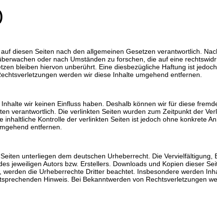
)
 auf diesen Seiten nach den allgemeinen Gesetzen verantwortlich. Nach
 überwachen oder nach Umständen zu forschen, die auf eine rechtswidri
en bleiben hiervon unberührt. Eine diesbezügliche Haftung ist jedoch
echtsverletzungen werden wir diese Inhalte umgehend entfernen.
n Inhalte wir keinen Einfluss haben. Deshalb können wir für diese fre
Seiten verantwortlich. Die verlinkten Seiten wurden zum Zeitpunkt der V
inhaltliche Kontrolle der verlinkten Seiten ist jedoch ohne konkrete A
umgehend entfernen.
n Seiten unterliegen dem deutschen Urheberrecht. Die Vervielfältigung,
s jeweiligen Autors bzw. Erstellers. Downloads und Kopien dieser Seite
en, werden die Urheberrechte Dritter beachtet. Insbesondere werden Inha
tsprechenden Hinweis. Bei Bekanntwerden von Rechtsverletzungen wer