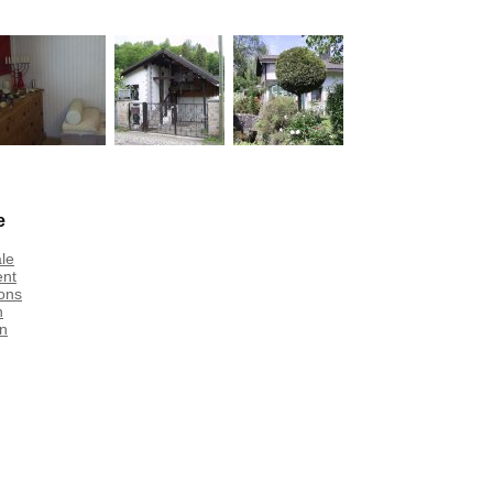
e
le
nt
ons
n
gn