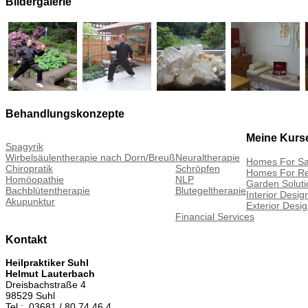
Bildergalerie
Behandlungskonzepte
Meine Kurs
Spagyrik
Wirbelsäulentherapie nach Dorn/Breuß
Neuraltherapie
Homes For Sa
Chiropratik
Schröpfen
Homes For Re
Homöopathie
NLP
Garden Soluti
Bachblütentherapie
Blutegeltherapie
Interior Desig
Akupunktur
Exterior Desi
Financial Services
Kontakt
Heilpraktiker Suhl
Helmut Lauterbach
Dreisbachstraße 4
98529 Suhl
Tel.: 03681 / 80 74 46 4