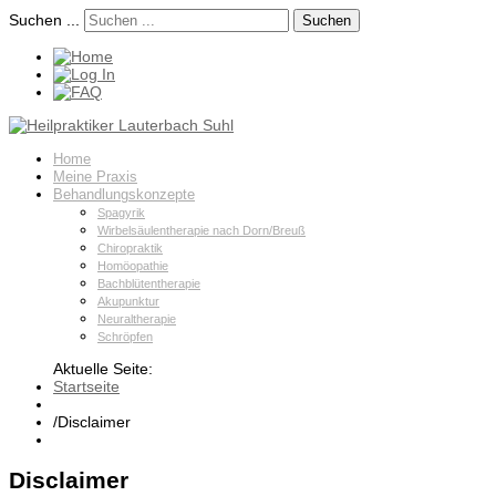
Suchen ...
Suchen
Home
Meine Praxis
Behandlungskonzepte
Spagyrik
Wirbelsäulentherapie nach Dorn/Breuß
Chiropraktik
Homöopathie
Bachblütentherapie
Akupunktur
Neuraltherapie
Schröpfen
Aktuelle Seite:
Startseite
/
Disclaimer
Disclaimer